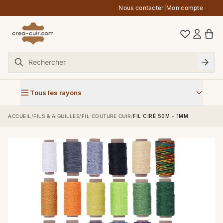
Aller au contenu
Nous contacter
|
Mon compte
Tous les rayons
ACCUEIL
/
FILS & AIGUILLES
/
FIL COUTURE CUIR
/
FIL CIRÉ 50M - 1MM