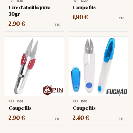
RÉF. 1130
RÉF. 1329
Cire d'abeille pure
Coupe fils
30gr
1,90 €
TTC
2,90 €
TTC
RÉF. 1001
RÉF. 1002
Coupe fils
Coupe fils
2,90 €
2,40 €
TTC
TTC