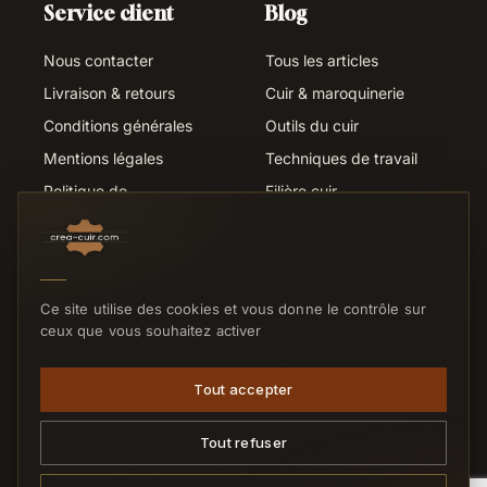
Service client
Blog
Nous contacter
Tous les articles
Livraison & retours
Cuir & maroquinerie
Conditions générales
Outils du cuir
Mentions légales
Techniques de travail
Politique de
Filière cuir
confidentialité
Métiers du cuir
Suivi de commande
Liens utiles
SERVICE CLIENTS
Ce site utilise des cookies et vous donne le contrôle sur
Nous contacter
ceux que vous souhaitez activer
Réponse sous 24h ouvrées
Tout accepter
Tout refuser
© 2026 Crea-Cuir.com — Tous droits réservés.
Paiement sécurisé
CB
VISA
MC
VIREMENT