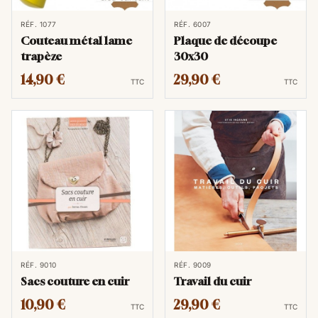
RÉF. 1077
RÉF. 6007
Couteau métal lame
Plaque de découpe
trapèze
30x30
14,90 €
29,90 €
TTC
TTC
RÉF. 9010
RÉF. 9009
Sacs couture en cuir
Travail du cuir
10,90 €
29,90 €
TTC
TTC