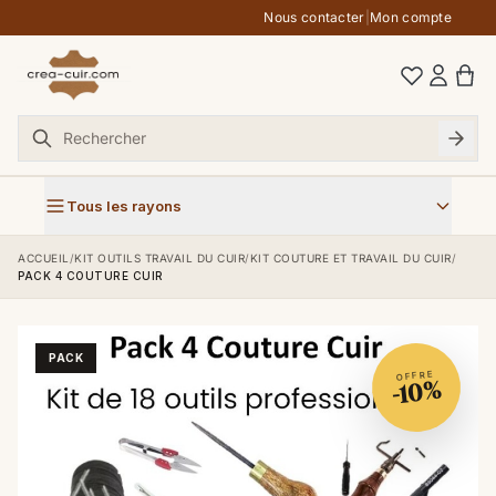
Aller au contenu
Nous contacter
|
Mon compte
Tous les rayons
ACCUEIL
/
KIT OUTILS TRAVAIL DU CUIR
/
KIT COUTURE ET TRAVAIL DU CUIR
/
PACK 4 COUTURE CUIR
PACK
OFFRE
-10%