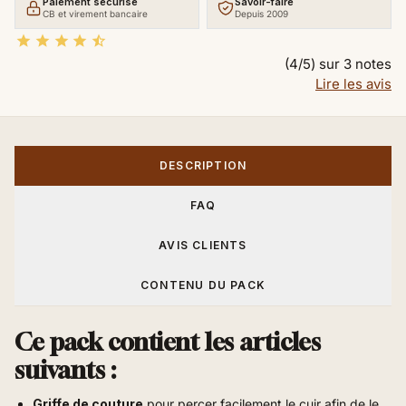
Paiement sécurisé
Savoir-faire
CB et virement bancaire
Depuis 2009





(4/5) sur 3 notes
Lire les avis
DESCRIPTION
FAQ
AVIS CLIENTS
CONTENU DU PACK
Ce pack contient les articles
suivants :
Griffe de couture
pour percer facilement le cuir afin de le