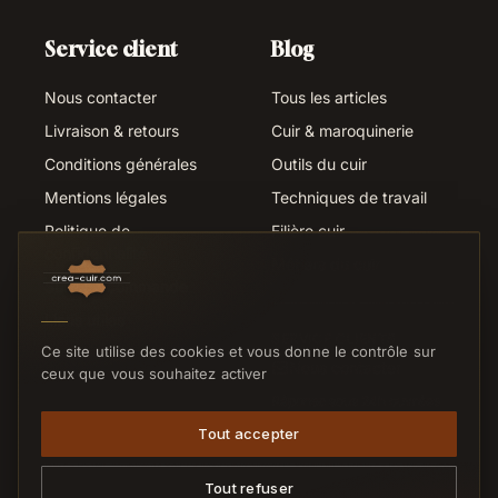
Service client
Blog
Nous contacter
Tous les articles
Livraison & retours
Cuir & maroquinerie
Conditions générales
Outils du cuir
Mentions légales
Techniques de travail
Politique de
Filière cuir
confidentialité
Métiers du cuir
Suivi de commande
Liens utiles
SERVICE CLIENTS
Ce site utilise des cookies et vous donne le contrôle sur
Nous contacter
ceux que vous souhaitez activer
Réponse sous 24h ouvrées
Tout accepter
Tout refuser