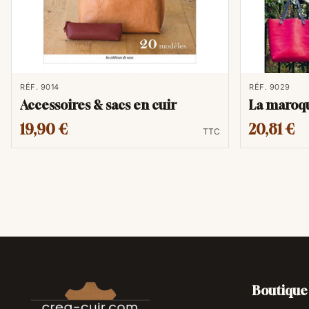
RÉF. 9014
RÉF. 9029
Accessoires & sacs en cuir
La maroqu
19,90 €
20,81 €
TTC
Boutique