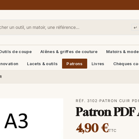
Outils de coupe
Alênes & griffes de couture
Matoirs & mode
énovation
Lacets & outils
Patrons
Livres
Chèques ca
R
RÉF. 3102
·
PATRON CUIR PD
Patron PDF A
4,90 €
TTC