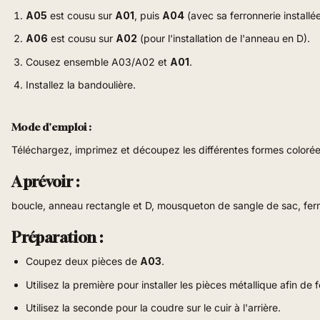
A05
est cousu sur
A01
, puis
A04
(avec sa ferronnerie installé
A06
est cousu sur
A02
(pour l'installation de l'anneau en D)
.
Cousez ensemble
A03/A02
et
A01
.
Installez la bandoulière
.
Mode d'emploi :
Téléchargez, imprimez et découpez les différentes formes colorées
A prévoir :
boucle, anneau rectangle et D, mousqueton de sangle de sac, fer
Préparation
:
Coupez deux pièces de
A03
.
Utilisez la première pour installer les pièces métallique afin de
Utilisez la seconde pour la coudre sur le cuir à l'arrière
.