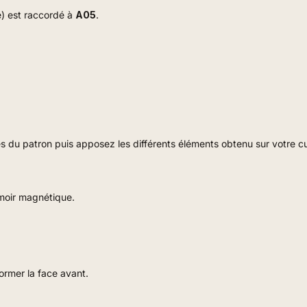
e) est raccordé à
A05
.
 du patron puis apposez les différents éléments obtenu sur votre cui
moir magnétique.
 former la face avant
.