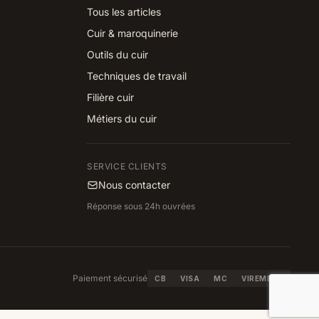
Tous les articles
Cuir & maroquinerie
Outils du cuir
Techniques de travail
Filière cuir
Métiers du cuir
SERVICE CLIENTS
Nous contacter
Réponse sous 24h ouvrées
Paiement sécurisé
CB
VISA
MC
VIREMENT