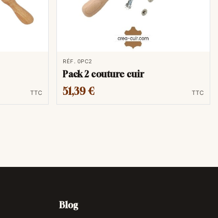
RÉF. 0PC2
Pack 2 couture cuir
51,39 €
TTC
TTC
Blog