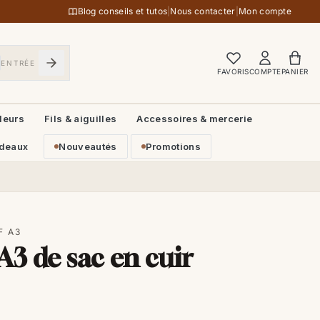
Blog conseils et tutos
|
Nous contacter
|
Mon compte
ENTRÉE
FAVORIS
COMPTE
PANIER
leurs
Fils & aiguilles
Accessoires & mercerie
deaux
Nouveautés
Promotions
F A3
3 de sac en cuir