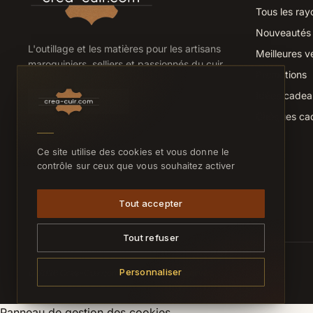
Tous les ray
Nouveautés
L'outillage et les matières pour les artisans
Meilleures v
maroquiniers, selliers et passionnés du cuir.
Promotions
Idées cade
Chèques ca
Ce site utilise des cookies et vous donne le
contrôle sur ceux que vous souhaitez activer
Tout accepter
Tout refuser
Personnaliser
© 2026 Crea-Cuir.com — Tous droits réservés.
Panneau de gestion des cookies