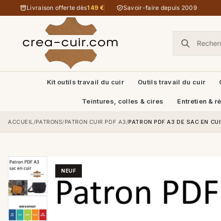
Aller au contenu
Livraison offerte dès
149 €
Savoir-faire depuis 2009
Kit outils travail du cuir
Outils travail du cuir
Teintures, colles & cires
Entretien & r
ACCUEIL
/
PATRONS
/
PATRON CUIR PDF A3
/
PATRON PDF A3 DE SAC EN CUI
NEUF