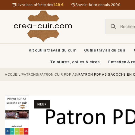
Aller au contenu
Livraison offerte dès
149 €
Savoir-faire depuis 2009
Kit outils travail du cuir
Outils travail du cuir
Teintures, colles & cires
Entretien & r
ACCUEIL
/
PATRONS
/
PATRON CUIR PDF A3
/
PATRON PDF A3 SACOCHE EN C
NEUF