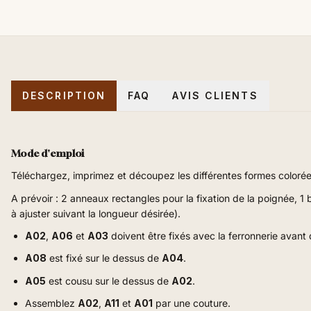
DESCRIPTION
FAQ
AVIS CLIENTS
Mode d'emploi
Téléchargez, imprimez et découpez les différentes formes colorées
A prévoir : 2 anneaux rectangles pour la fixation de la poignée, 1
à ajuster suivant la longueur désirée).
A02
,
A06
et
A03
doivent être fixés avec la ferronnerie avant
A08
est fixé sur le dessus de
A04
.
A05
est cousu sur le dessus de
A02
.
Assemblez
A02
,
A11
et
A01
par une couture
.