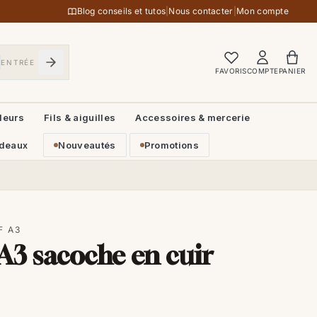
Blog conseils et tutos
|
Nous contacter
|
Mon compte
ENTRÉE
FAVORIS
COMPTE
PANIER
leurs
Fils & aiguilles
Accessoires & mercerie
deaux
Nouveautés
Promotions
F A3
A3 sacoche en cuir