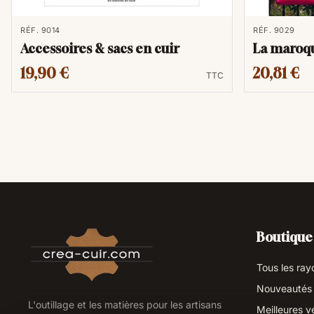
RÉF. 9014
RÉF. 9029
Accessoires & sacs en cuir
La maroqu
19,90 €
20,81 €
TTC
Boutique
Tous les ray
Nouveautés
L'outillage et les matières pour les artisans
Meilleures v