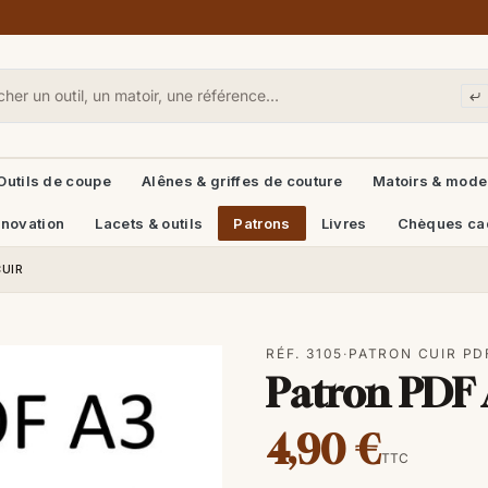
Outils de coupe
Alênes & griffes de couture
Matoirs & mode
énovation
Lacets & outils
Patrons
Livres
Chèques ca
UIR
RÉF. 3105
·
PATRON CUIR PD
Patron PDF 
4,90 €
TTC