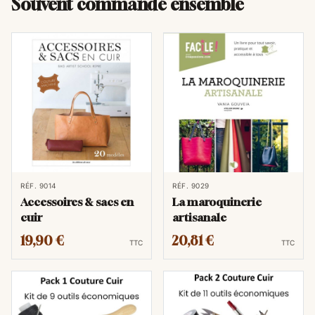
Souvent commandé ensemble
RÉF. 9014
RÉF. 9029
Accessoires & sacs en
La maroquinerie
cuir
artisanale
19,90 €
20,81 €
TTC
TTC