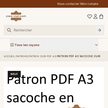
Aller au contenu
Nous contacter
|
Mon compte
Tous les rayons
ACCUEIL
/
PATRONS
/
PATRON CUIR PDF A3
/
PATRON PDF A3 SACOCHE CUIR
NEUF