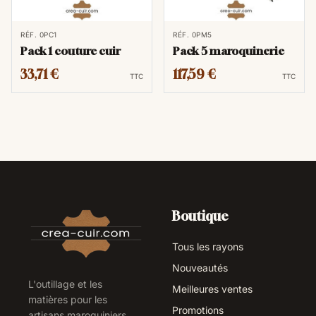
RÉF. 0PC1
RÉF. 0PM5
Pack 1 couture cuir
Pack 5 maroquinerie
33,71 €
117,59 €
TTC
TTC
Boutique
Tous les rayons
Nouveautés
L'outillage et les
Meilleures ventes
matières pour les
Promotions
artisans maroquiniers,