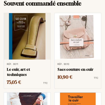
Souvent commandé ensemble
RÉF. 9011
RÉF. 9010
Le cuir, art et
Sacs couture en cuir
techniques
10,90 €
TTC
75,05 €
TTC