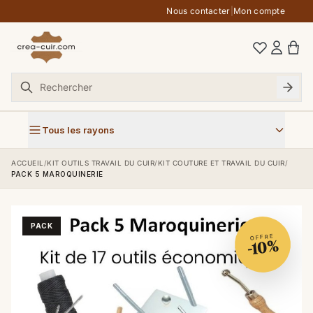
Aller au contenu
Nous contacter
|
Mon compte
Tous les rayons
ACCUEIL
/
KIT OUTILS TRAVAIL DU CUIR
/
KIT COUTURE ET TRAVAIL DU CUIR
/
PACK 5 MAROQUINERIE
PACK
OFFRE
-10%