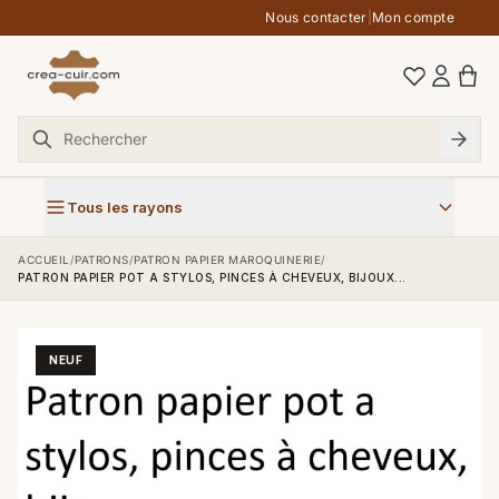
Aller au contenu
Nous contacter
|
Mon compte
Tous les rayons
ACCUEIL
/
PATRONS
/
PATRON PAPIER MAROQUINERIE
/
PATRON PAPIER POT A STYLOS, PINCES À CHEVEUX, BIJOUX...
NEUF