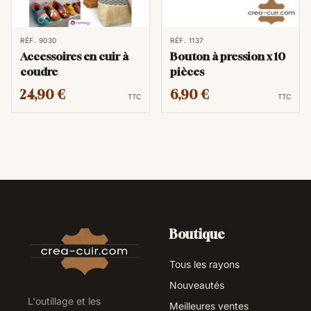
RÉF. 9030
RÉF. 1137
Accessoires en cuir à
Bouton à pression x 10
coudre
pièces
24,90 €
6,90 €
TTC
TTC
Boutique
Tous les rayons
Nouveautés
L'outillage et les
Meilleures ventes