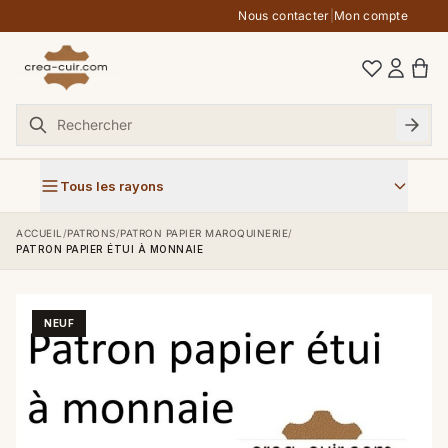
Aller au contenu
Nous contacter
|
Mon compte
Tous les rayons
ACCUEIL
/
PATRONS
/
PATRON PAPIER MAROQUINERIE
/
PATRON PAPIER ÉTUI À MONNAIE
NEUF