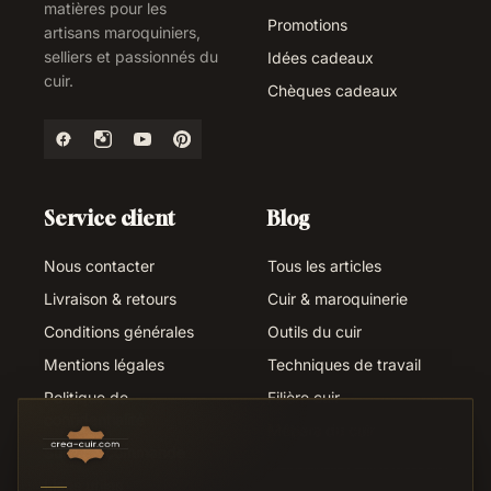
matières pour les
Promotions
artisans maroquiniers,
selliers et passionnés du
Idées cadeaux
cuir.
Chèques cadeaux
Service client
Blog
Nous contacter
Tous les articles
Livraison & retours
Cuir & maroquinerie
Conditions générales
Outils du cuir
Mentions légales
Techniques de travail
Politique de
Filière cuir
confidentialité
Métiers du cuir
Suivi de commande
Liens utiles