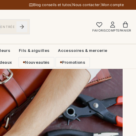
Blog conseils et tutos
|
Nous contacter
|
Mon compte
ENTRÉE
FAVORIS
COMPTE
PANIER
leurs
Fils & aiguilles
Accessoires & mercerie
deaux
Nouveautés
Promotions