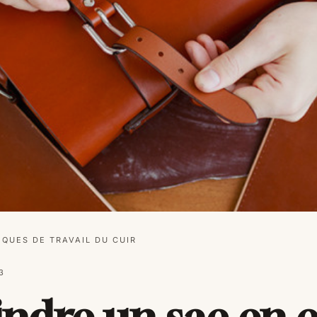
IQUES DE TRAVAIL DU CUIR
3
dre un sac en c