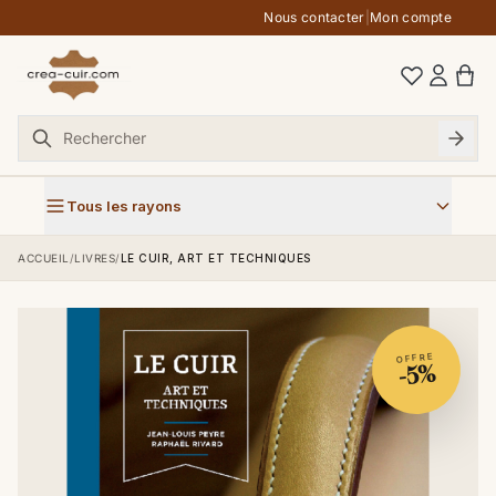
Aller au contenu
Nous contacter
|
Mon compte
Tous les rayons
ACCUEIL
/
LIVRES
/
LE CUIR, ART ET TECHNIQUES
OFFRE
-5%