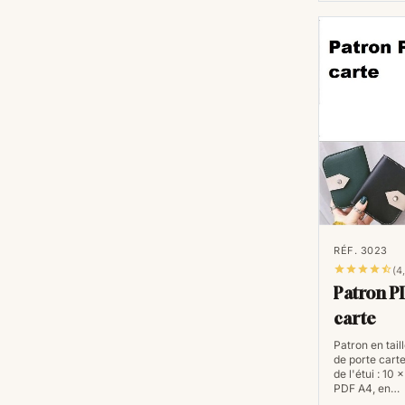
RÉF. 3023





(4
Patron P
carte
Patron en taill
de porte cart
de l'étui : 10 
PDF A4, en…