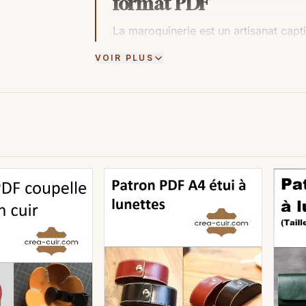
format PDF
La maroquinerie est un artisanat captiv
les amateurs passionnés de cet art, l'
VOIR PLUS
une ressource inestimable. Ces modèl
maroquiniers abordent leurs projets,
cet article, nous allons explorer pou
devenus un outil indispensable dans c
Économie de temps
Les patrons de maroquinerie au forma
magasin physique pour acheter un pa
considérable, que l'on peut consacrer
Stockage facilité
Les patrons numériques sont extrêmeme
un ordinateur, une tablette, ou même 