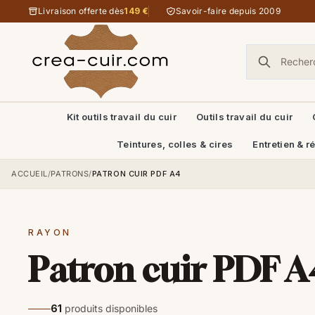
Aller au contenu
Livraison offerte dès
149 €
Savoir-faire depuis 2009
Kit outils travail du cuir
Outils travail du cuir
Teintures, colles & cires
Entretien & r
ACCUEIL
/
PATRONS
/
PATRON CUIR PDF A4
RAYON
Patron cuir PDF A
61
produits disponibles