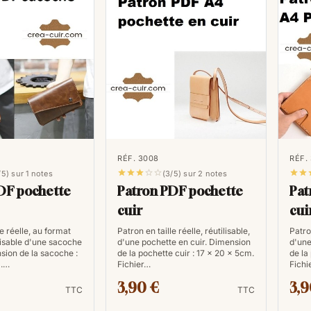
RÉF. 3008
RÉF.







/5) sur 1 notes
(3/5) sur 2 notes
DF pochette
Patron PDF pochette
Pat
cuir
cui
le réelle, au format
Patron en taille réelle, réutilisable,
Patron
lisable d'une sacoche
d'une pochette en cuir. Dimension
d'une
sion de la sacoche :
de la pochette cuir : 17 x 20 x 5cm.
de la
m.…
Fichier…
Fichi
3,90 €
3,9
TTC
TTC