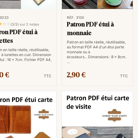
er de perdre votre patron précieux.
 3033
RÉF. 3100
Patron PDF étui à



(3/5) sur 2 notes
ron PDF étui à
monnaie
n exceptionnelle, garantissant que chaque coupe et
ettes
Patron en taille réelle, réutilisable,
une grande fidélité au modèle d'origine. De plus,
au format PDF A4 d'un étui porte
 en taille réelle, réutilisable,
ter la taille du patron selon vos besoins spécifiques.
monnaie ou à
i à lunettes en cuir. Dimension
écouteurs... Dimensions : 8 x 8cm.
étui : 16 x 7cm. Fichier PDF A4,
…
 modèles
0 €
2,90 €
TTC
TTC
e patrons de maroquinerie au format PDF qui couvrent
aroquinerie aux sacs plus volumineux, en passant par
en d'autres articles. Vous avez ainsi un choix quasi
l'utilisation de patrons numériques peut s'avérer plus