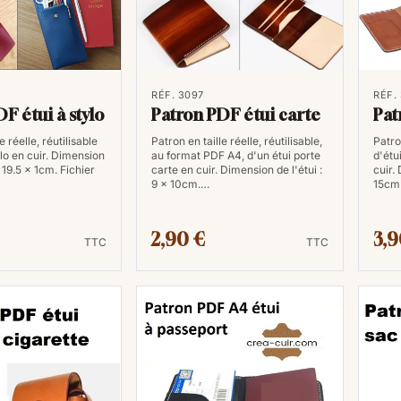
économique à long terme. De plus, vou
ou à attendre la livraison d'un patron
Respect de l'environn
RÉF. 3097
RÉF.
F étui à stylo
Patron PDF étui carte
Pat
En réduisant l'utilisation de matéria
e réelle, réutilisable
Patron en taille réelle, réutilisable,
Patron
contribuent à la préservation de l'en
ylo en cuir. Dimension
au format PDF A4, d'un étui porte
d'étu
production de patrons papier, ce qui
x 19.5 x 1cm. Fichier
carte en cuir. Dimension de l'étui :
cuir.
9 x 10cm.…
15cm.
durable.
2,90 €
3,9
A4 ou A3 : Lequel choisi
TTC
TTC
Pour bien comprendre la différence, i
vous utilisez tous les jours pour vot
format A4.
Le format A4 : Le standard cl
Dimensions : 21 x 29,7 cm