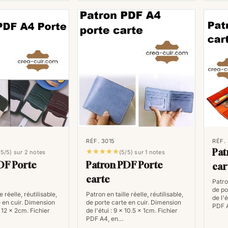
RÉF. 3015
RÉF.
Pat





,5/5) sur 2 notes
(5/5) sur 1 notes
DF Porte
Patron PDF Porte
car
carte
Patron
de po
e réelle, réutilisable,
Patron en taille réelle, réutilisable,
de l'é
e en cuir. Dimension
de porte carte en cuir. Dimension
PDF 
x 12 x 2cm. Fichier
de l'étui : 9 x 10.5 x 1cm. Fichier
PDF A4, en…