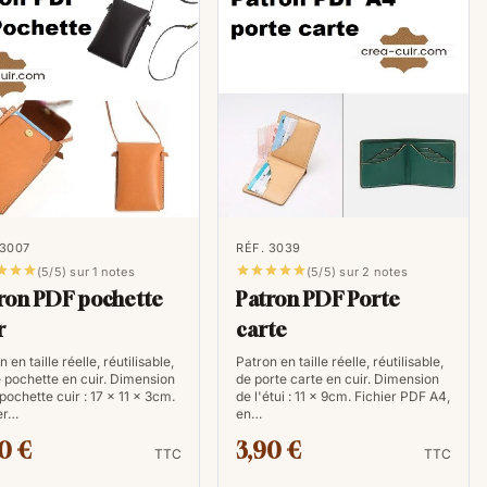
 3007
RÉF. 3039








(5/5) sur 1 notes
(5/5) sur 2 notes
ron PDF pochette
Patron PDF Porte
r
carte
 en taille réelle, réutilisable,
Patron en taille réelle, réutilisable,
 pochette en cuir. Dimension
de porte carte en cuir. Dimension
 pochette cuir : 17 x 11 x 3cm.
de l'étui : 11 x 9cm. Fichier PDF A4,
er…
en…
0 €
3,90 €
TTC
TTC