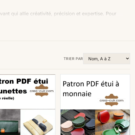
ant qui allie créativité, précision et expertise. Pour
utilisation de patrons au format PDF s'est avérée être
es numériques ont révolutionné la manière dont les
 apportant une multitude d'avantages pratiques. Dans
rquoi les patrons de maroquinerie au format PDF sont
et artisanat.
TRIER PAR
t PDF éliminent le besoin de se rendre dans un
tron papier. Cela permet un gain de temps
 à la création plutôt qu'à des déplacements.
nt faciles à stocker. Ils peuvent être enregistrés sur
imprimés et conservés dans un classeur. Cela garantit