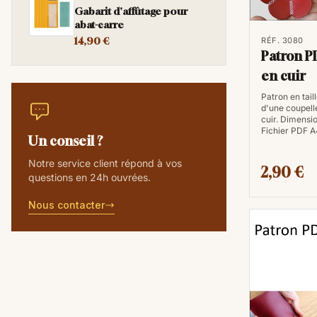
Gabarit d'affûtage pour
abat-carre
14,90 €
RÉF. 3080
Patron P
en cuir
Patron en taill
d'une coupell
cuir. Dimensio
Fichier PDF A4
Un conseil ?
Notre service client répond à vos
2,90 €
questions en 24h ouvrées.
Nous contacter