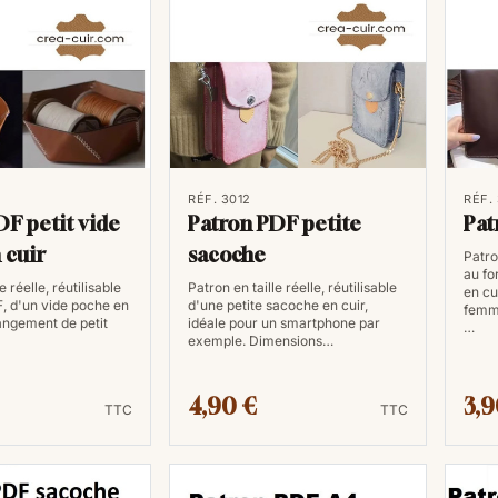
maroquinerie au format PDF et laissez 
RÉF. 3012
RÉF.
DF petit vide
Patron PDF petite
Pat
 cuir
sacoche
Patron
au fo
e réelle, réutilisable
Patron en taille réelle, réutilisable
en cu
, d'un vide poche en
d'une petite sacoche en cuir,
femme
rangement de petit
idéale pour un smartphone par
…
exemple. Dimensions…
4,90 €
3,9
TTC
TTC