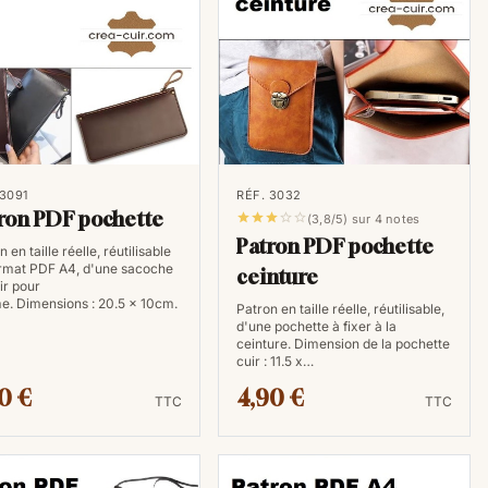
libre cours à votre créativité.
 3091
RÉF. 3032
ron PDF pochette





(3,8/5) sur 4 notes
Patron PDF pochette
 en taille réelle, réutilisable
rmat PDF A4, d'une sacoche
ceinture
ir pour
. Dimensions : 20.5 x 10cm.
Patron en taille réelle, réutilisable,
d'une pochette à fixer à la
ceinture. Dimension de la pochette
cuir : 11.5 x…
0 €
4,90 €
TTC
TTC