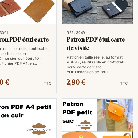
s n'avez pas à investir dans des frais de livraison
 physique.
ement
 3001
RÉF. 3049
ron PDF étui carte
Patron PDF étui carte
ux papier, les patrons de maroquinerie au format PDF
de visite
 en taille réelle, réutilisable,
vironnement. Moins d'arbres sont abattus pour la
i porte carte en
Patron en taille réelle, au format
 fait du maroquinier numérique une option plus
 Dimension de l'étui : 10 x
PDF A4, réutilisable en kraft d'étui
 Fichier PDF A4, en…
porte carte de visite
cuir. Dimension de l'étui…
0 €
2,90 €
r ?
TTC
TTC
maginez une feuille de papier classique, celle que
re imprimante de bureau ou vos courriers :
c'est le
assique