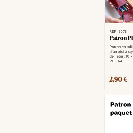
RÉF. 3078
Patron PD
Patron en taill
d'un étui à st
de l'étui : 10 
PDF A4,…
2,90 €