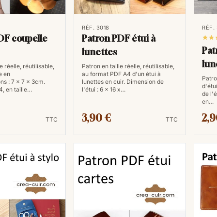
que vous n'aurez jamais à vous souci
RÉF. 3018
RÉF.
Précision et évolutivité
DF coupelle
Patron PDF étui à


Pat
lunettes
Les fichiers PDF offrent une précisio
lun
e réelle, réutilisable,
Patron en taille réelle, réutilisable,
chaque couture seront réalisées avec 
e en
au format PDF A4 d'un étui à
Patron
vous pouvez zoomer, imprimer, ou ajus
ns : 7 x 7 x 3cm.
lunettes en cuir. Dimension de
d'étu
, en taille…
l'étui : 6 x 16 x…
de l'
en…
Variété de styles et de
3,90 €
2,9
TTC
TTC
Les plateformes en ligne regorgent d
une variété de styles, de la petite m
les porte-monnaie, les ceintures et bi
illimité pour exprimer votre créativité.
Économie
Comparé à l'achat de patrons papier, 