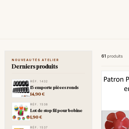
61
produits
NOUVEAUTÉS ATELIER
Derniers produits
RÉF. 1432
15 emporte pièces ronds
14,90 €
RÉF. 1538
Lot de stop fil pour bobine
1,90 €
RÉF. 1537