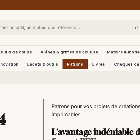
Outils de coupe
Alênes & griffes de couture
Matoirs & mode
énovation
Lacets & outils
Patrons
Livres
Chèques ca
Patrons pour vos projets de créations
4
imprimables.
L'avantage indéniable 