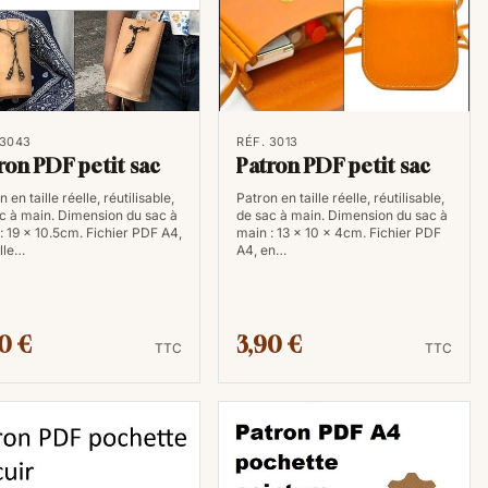
format idéal pour les documents que l'on tient en main,
 pour des petits cadres photos. Presque toutes les
ce format par défaut.
uble"
 3043
RÉF. 3013
ron PDF petit sac
Patron PDF petit sac
 en taille réelle, réutilisable,
Patron en taille réelle, réutilisable,
c à main. Dimension du sac à
de sac à main. Dimension du sac à
 fois plus grand
que le A4. Pour vous donner une
: 19 x 10.5cm. Fichier PDF A4,
main : 13 x 10 x 4cm. Fichier PDF
euilles A4 l'une à côté de l'autre, vous obtenez la
ille…
A4, en…
e généralement pour des affiches murales, des
andent plus d'impact.
0 €
3,90 €
uinerie au format PDF sont devenus une ressource
TTC
TTC
 passionnés de maroquinerie. Ils offrent une
négalée, une variété de styles et d'options
che numérique, les maroquiniers ont la possibilité de
us de commodité et d'efficacité. Alors, que vous
 un débutant, explorez le monde des patrons de