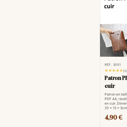
RÉF. 3051





(5
Patron P
cuir
Patron en tail
PDF A4, réuti
en cuir. Dimen
20 x 13 x 3c
4,90 €