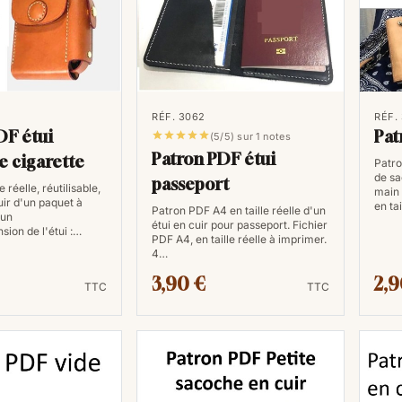
C'est la taille "normale". C’est le 
que l'on range dans un classeur ou
imprimantes domestiques utilisent 
Le format A3 : Le format "Do
RÉF. 3062
RÉF.
DF étui
Pat





(5/5) sur 1 notes
Dimensions : 29,7 x 42 cm
Patron PDF étui
e cigarette
Patron
de sa
Le format A3 est exactement
deux
passeport
e réelle, réutilisable,
main 
uir d'un paquet à
idée précise : si vous posez deux f
en ta
Patron PDF A4 en taille réelle d'un
'un
étui en cuir pour passeport. Fichier
taille d'une feuille A3. On l'utilis
sion de l'étui :…
PDF A4, en taille réelle à imprimer.
calendriers ou des visuels qui dem
4…
3,90 €
2,9
En conclusion, les patrons de maroq
TTC
TTC
indispensable pour les artisans et les
accessibilité globale, une précision i
économiques. En adoptant cette appro
créer des pièces magnifiques avec pl
soyez un maroquinier expérimenté ou