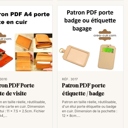
 3010
RÉF. 3017
ron PDF Porte
Patron PDF porte
te de visite
étiquette / badge
 en taille réelle, réutilisable,
Patron en taille réelle, réutilisable,
rte carte en cuir. Dimension
d'un étui porte étiquette ou badge
tui : 11 x 7.5 x 2.5cm. Fichier
en cuir. Dimension de la pochette :
A4,…
12 x 8cm.…