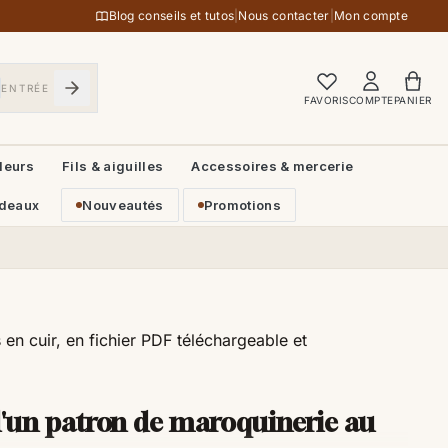
Blog conseils et tutos
|
Nous contacter
|
Mon compte
ENTRÉE
FAVORIS
COMPTE
PANIER
leurs
Fils & aiguilles
Accessoires & mercerie
deaux
Nouveautés
Promotions
 en cuir, en fichier PDF téléchargeable et
d'un patron de maroquinerie au