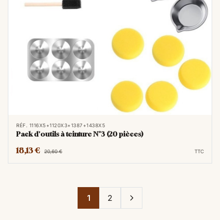
RÉF. 1116X5+1120X3+1387+1438X5
Pack d'outils à teinture N°3 (20 pièces)
18,13 €
20,60 €
TTC
1
2