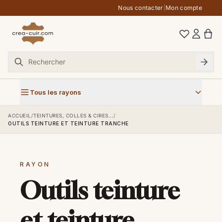
Aller au contenu
Nous contacter
|
Mon compte
Tous les rayons
ACCUEIL
/
TEINTURES, COLLES & CIRES...
/
OUTILS TEINTURE ET TEINTURE TRANCHE
RAYON
Outils teinture
et teinture