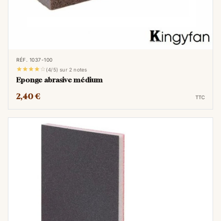
RÉF. 1037-100





(4/5) sur 2 notes
Eponge abrasive médium
2,40 €
TTC