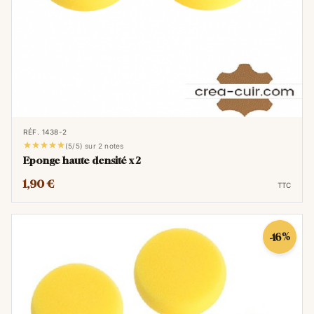
RÉF. 1438-2





(5/5) sur 2 notes
Eponge haute densité x 2
1,90 €
TTC
-16%