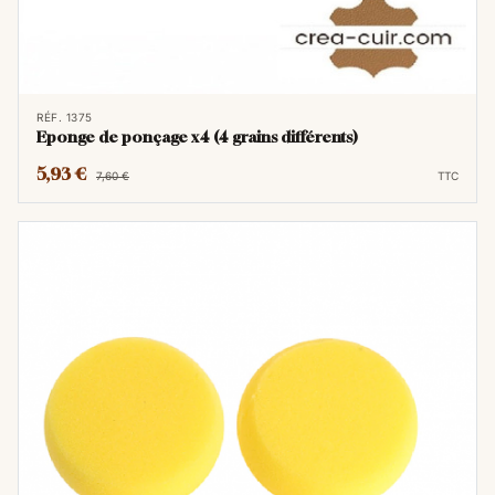
RÉF. 1375
Eponge de ponçage x4 (4 grains différents)
5,93 €
7,60 €
TTC