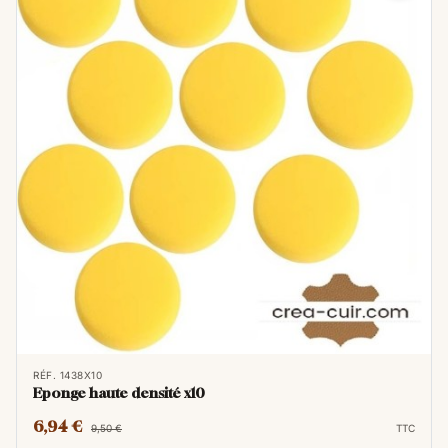
RÉF. 1438X10
Eponge haute densité x10
6,94 €
9,50 €
TTC