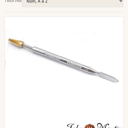
TRIER PAR
est essentielle. Parmi ces outils, l'éponge à
teinture cuir, l'applicateur de teinture tranche
en laine, et le stylo roller à teinture jouent
des rôles cruciaux. Plongeons dans
l'importance de chacun de ces outils pour
perfectionner l'art de la teinture du cuir
L'éponge à teinture : Une
base fondamentale
L'
éponge à teinture cuir
est l'un des outils
les plus fondamentaux dans l'arsenal du
teinturier. Conçue pour absorber et distribuer
la teinture de manière uniforme, elle garantit
une application lisse et cohérente sur la
surface du cuir. L'éponge offre également un
contrôle optimal sur l'intensité de la couleur,