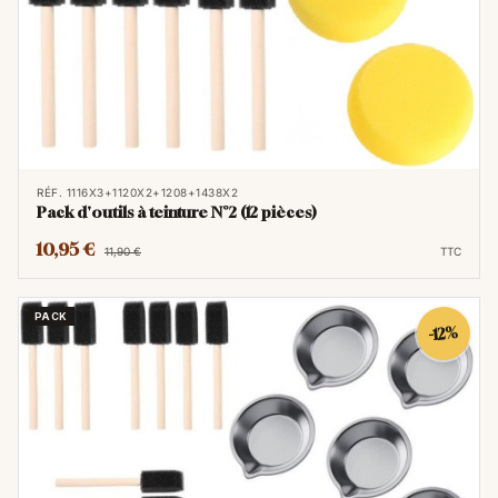
RÉF. 1116X3+1120X2+1208+1438X2
Pack d'outils à teinture N°2 (12 pièces)
10,95 €
11,90 €
TTC
PACK
-12%