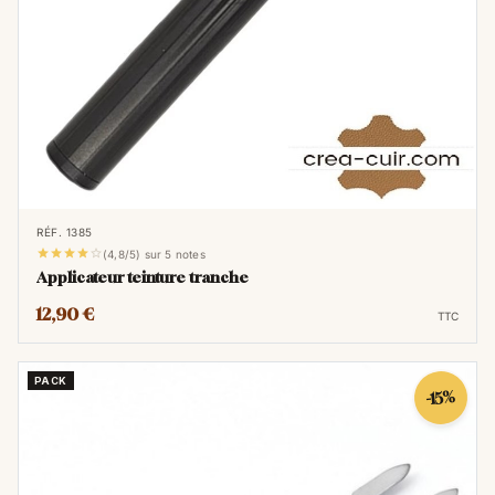
repousser les limites de la créativité dans le
domaine de la teinture du cuir.
Stylo roller à teinture : la
praticité
Le
stylo roller à teinture
est l'outil qui
incarne la fusion parfaite entre l'élégance
RÉF. 1385
artistique et la praticité. Sa conception





(4,8/5) sur 5 notes
ergonomique, semblable à celle d'un stylo
Applicateur teinture tranche
traditionnel, offre une prise en main
12,90 €
TTC
confortable et précise. Cela en fait un choix
idéal pour des projets qui nécessitent un
contrôle minutieux et une touche
PACK
-15%
personnelle.
Cet outil est particulièrement apprécié pour
son adaptabilité. Avec une variété de pointes