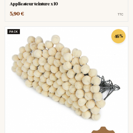
Applicateur teinture x 10
5,90 €
TTC
PACK
-16%