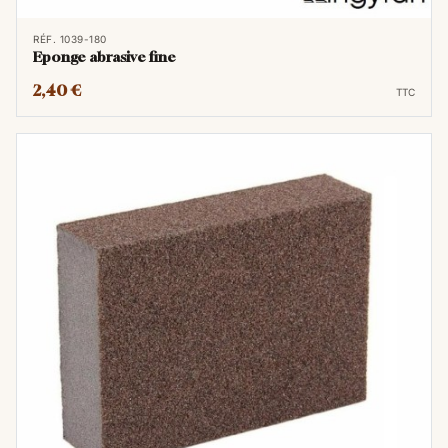
RÉF. 1039-180
Eponge abrasive fine
2,40 €
TTC