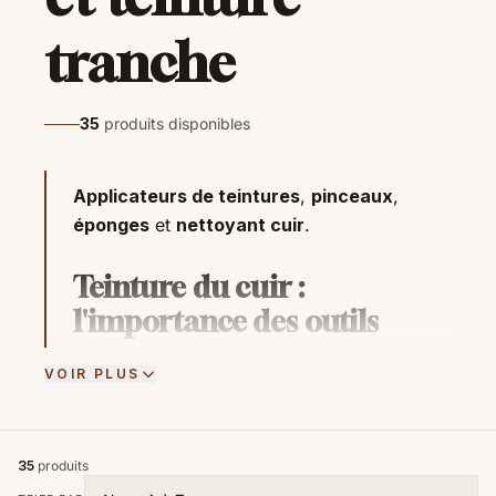
tranche
35
produits disponibles
Applicateurs de teintures
,
pinceaux
,
éponges
et
nettoyant cuir
.
Teinture du cuir :
l'importance des outils
La teinture du cuir est une ancienne pratique
VOIR PLUS
artisanale qui confère une nouvelle vie et une
esthétique unique aux produits en cuir. Pour
parvenir à des résultats exceptionnels,
35
produits
l'utilisation appropriée des outils de teinture