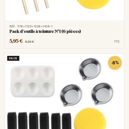
RÉF. 1116+1120+1208+1438-1
Pack d'outils à teinture N°1 (6 pièces)
5,95 €
6,20 €
TTC
PACK
-8%