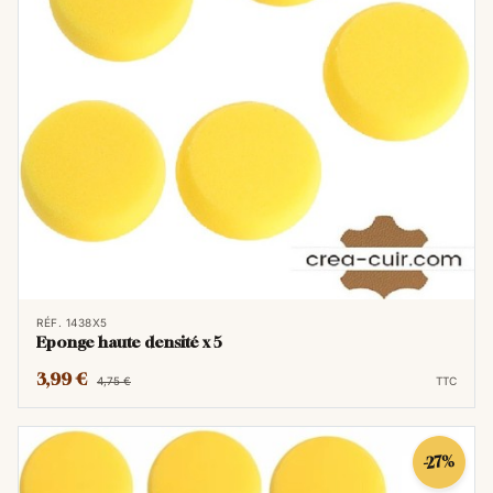
RÉF. 1438X5
Eponge haute densité x 5
3,99 €
4,75 €
TTC
-27%