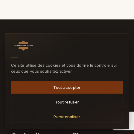
Boutique
Tous les rayons
Nouveautés
Ce site utilise des cookies et vous donne le contrôle sur
ceux que vous souhaitez activer
L'outillage et les
Meilleures ventes
matières pour les
Promotions
artisans maroquiniers,
Tout accepter
selliers et passionnés du
Idées cadeaux
cuir.
Chèques cadeaux
Tout refuser
Personnaliser