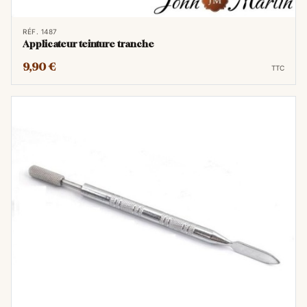
permettant au teinturier de créer des nuances
subtiles ou des variations audacieuses.
RÉF. 1487
Son aspect le plus intéressant réside dans sa
Applicateur teinture tranche
polyvalence. Que l'on teigne de grandes
9,90 €
TTC
surfaces ou des détails plus fins, l'éponge
demeure un outil irremplaçable. Sa capacité
à épouser les contours du cuir garantit une
répartition uniforme de la teinture, évitant
ainsi les taches indésirables. De plus, son
coût abordable en fait un choix
incontournable pour les artisans de tous
niveaux.
Applicateur de teinture
tranche en laine : la
précision à l'oeuvre