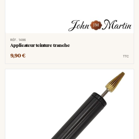
Lorsqu'il s'agit de travailler sur des bords et
des tranches de cuir, l'
applicateur de
teinture tranche en laine
se révèle être un
allié inestimable. Contrairement à d'autres
méthodes, cet outil offre une application
RÉF. 1486
précise de la teinture sur les arêtes du cuir,
Applicateur teinture tranche
créant des finitions nettes et
9,90 €
TTC
professionnelles.
La laine, matériau de choix pour
l'applicateur, absorbe la teinture de manière
optimale, évitant les excès qui pourraient
s'infiltrer sur la surface principale du cuir.
Cette précision est particulièrement cruciale
lors de la réalisation de projets exigeant des
détails complexes, tels que des bordures,
des coutures, ou des motifs. L'applicateur de
teinture tranche en laine permet ainsi de