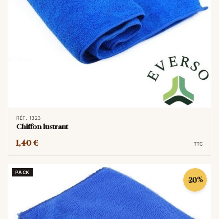
RÉF. 1323
Chiffon lustrant
1,40 €
TTC
PACK
-20%