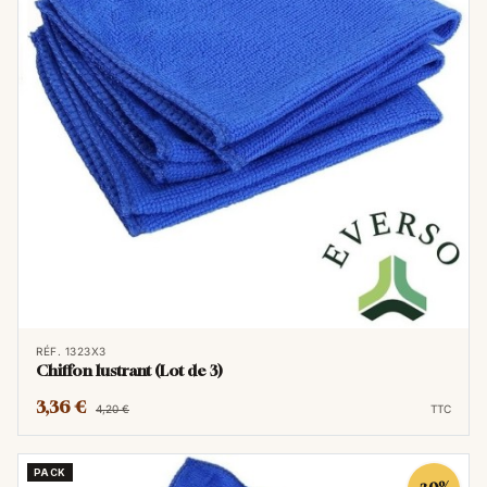
RÉF. 1323X3
Chiffon lustrant (Lot de 3)
3,36 €
4,20 €
TTC
PACK