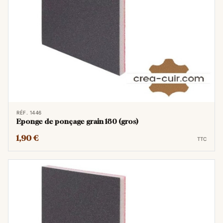
RÉF. 1446
Eponge de ponçage grain 180 (gros)
1,90 €
TTC