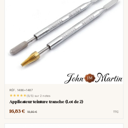
disponibles, il permet de trouver l'outil le
plus adapté pour teindre de façon homogène
les bords du cuir.
RÉF. 1486+1487





(5/5) sur 2 notes
Applicateur teinture tranche (Lot de 2)
16,83 €
19,80 €
TTC