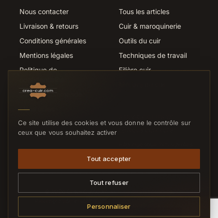
Nous contacter
Tous les articles
Livraison & retours
Cuir & maroquinerie
Conditions générales
Outils du cuir
Mentions légales
Techniques de travail
Politique de
Filière cuir
confidentialité
Métiers du cuir
Suivi de commande
Liens utiles
SERVICE CLIENTS
Ce site utilise des cookies et vous donne le contrôle sur
Nous contacter
ceux que vous souhaitez activer
Réponse sous 24h ouvrées
Tout accepter
Tout refuser
© 2026 Crea-Cuir.com — Tous droits réservés.
Paiement sécurisé
CB
VISA
MC
VIREMENT
Personnaliser