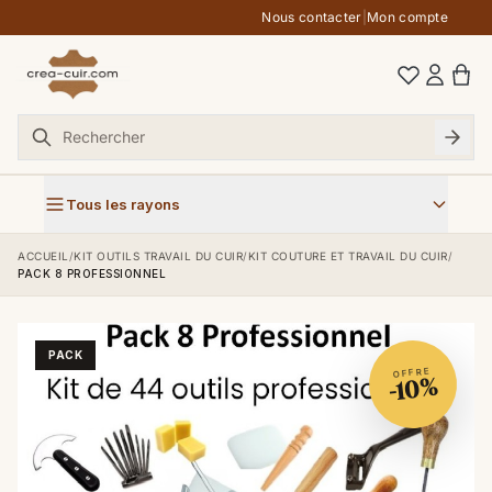
Aller au contenu
Nous contacter
|
Mon compte
Tous les rayons
ACCUEIL
/
KIT OUTILS TRAVAIL DU CUIR
/
KIT COUTURE ET TRAVAIL DU CUIR
/
PACK 8 PROFESSIONNEL
PACK
OFFRE
-10%