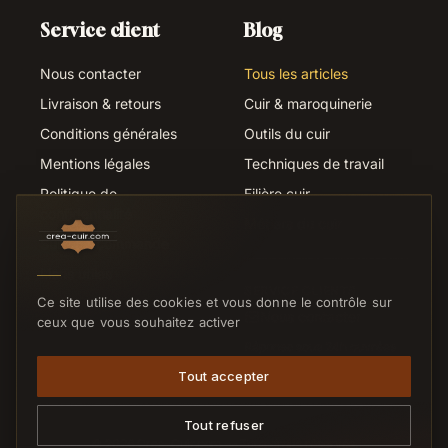
Service client
Blog
Nous contacter
Tous les articles
Livraison & retours
Cuir & maroquinerie
Conditions générales
Outils du cuir
Mentions légales
Techniques de travail
Politique de
Filière cuir
confidentialité
Métiers du cuir
Suivi de commande
Liens utiles
SERVICE CLIENTS
Ce site utilise des cookies et vous donne le contrôle sur
Nous contacter
ceux que vous souhaitez activer
Réponse sous 24h ouvrées
Tout accepter
Tout refuser
© 2026 Crea-Cuir.com — Tous droits réservés.